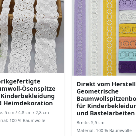
rikgefertigte
Direkt vom Herstell
umwoll-Ösenspitze
Geometrische
 Kinderbekleidung
Baumwollspitzenbo
d Heimdekoration
für Kinderbekleidu
und Bastelarbeiten
e: 5 cm / 4,8 cm / 2,8 cm
rial: 100 % Baumwolle
Breite: 5,5 cm
Material: 100 % Baumwolle