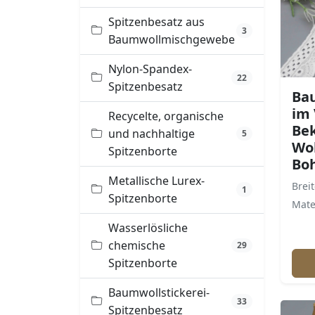
Spitzenbesatz aus
3
Baumwollmischgewebe
Nylon-Spandex-
22
Spitzenbesatz
Ba
im 
Recycelte, organische
Be
und nachhaltige
5
Wo
Spitzenborte
Boh
Metallische Lurex-
Breit
1
Spitzenborte
Mate
Wasserlösliche
chemische
29
Spitzenborte
Baumwollstickerei-
33
Spitzenbesatz