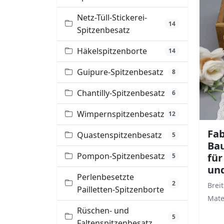
Netz-Tüll-Stickerei-
14
Spitzenbesatz
Häkelspitzenborte
14
Guipure-Spitzenbesatz
8
Chantilly-Spitzenbesatz
6
Wimpernspitzenbesatz
12
Fab
Quastenspitzenbesatz
5
Ba
Pompon-Spitzenbesatz
für
5
un
Perlenbesetzte
2
Breit
Pailletten-Spitzenborte
Mate
Rüschen- und
5
Faltenspitzenbesatz