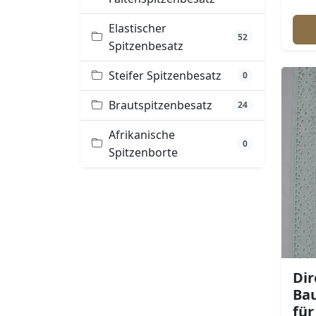
Elastischer
52
Spitzenbesatz
Steifer Spitzenbesatz
0
Brautspitzenbesatz
24
Afrikanische
0
Spitzenborte
Dir
Ba
für