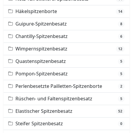
Häkelspitzenborte
14
Guipure-Spitzenbesatz
8
Chantilly-Spitzenbesatz
6
Wimpernspitzenbesatz
12
Quastenspitzenbesatz
5
Pompon-Spitzenbesatz
5
Perlenbesetzte Pailletten-Spitzenborte
2
Rüschen- und Faltenspitzenbesatz
5
Elastischer Spitzenbesatz
52
Steifer Spitzenbesatz
0