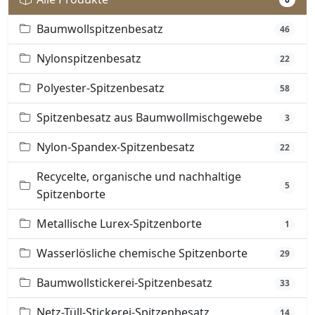
Baumwollspitzenbesatz
46
Nylonspitzenbesatz
22
Polyester-Spitzenbesatz
58
Spitzenbesatz aus Baumwollmischgewebe
3
Nylon-Spandex-Spitzenbesatz
22
Recycelte, organische und nachhaltige
5
Spitzenborte
Metallische Lurex-Spitzenborte
1
Wasserlösliche chemische Spitzenborte
29
Baumwollstickerei-Spitzenbesatz
33
Netz-Tüll-Stickerei-Spitzenbesatz
14