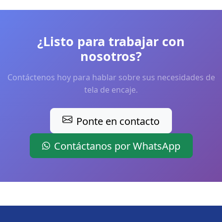
¿Listo para trabajar con
nosotros?
Contáctenos hoy para hablar sobre sus necesidades de
tela de encaje.
Ponte en contacto
Contáctanos por WhatsApp