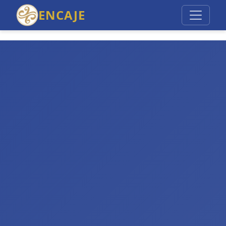
ENCAJE