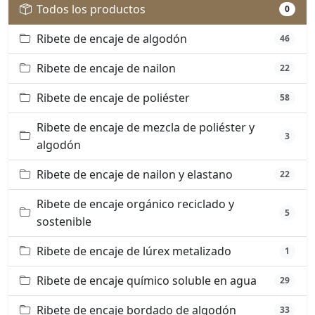
Todos los productos
0
Ribete de encaje de algodón
46
Ribete de encaje de nailon
22
Ribete de encaje de poliéster
58
Ribete de encaje de mezcla de poliéster y
3
algodón
Ribete de encaje de nailon y elastano
22
Ribete de encaje orgánico reciclado y
5
sostenible
Ribete de encaje de lúrex metalizado
1
Ribete de encaje químico soluble en agua
29
Ribete de encaje bordado de algodón
33