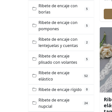
Ribete de encaje con
5
borlas
Ribete de encaje con
5
pompones
Ribete de encaje con
2
lentejuelas y cuentas
Ribete de encaje
5
plisado con volantes
Ribete de encaje
52
elástico
Ribete de encaje rígido
0
Rib
Ribete de encaje
24
elá
nupcial
tam