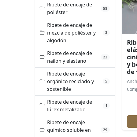
Ribete de encaje de
58
poliéster
Ribete de encaje de
mezcla de poliéster y
3
algodón
Rib
elá
Ribete de encaje de
cin
22
nailon y elastano
y b
de 
Ribete de encaje
orgánico reciclado y
Anch
5
sostenible
Comp
Ribete de encaje de
1
lúrex metalizado
Ribete de encaje
químico soluble en
29