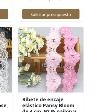
Solicitar presupuesto
Ribete de encaje
ose,
elástico Pansy Bloom
de 4 cm, 92 % nailon y