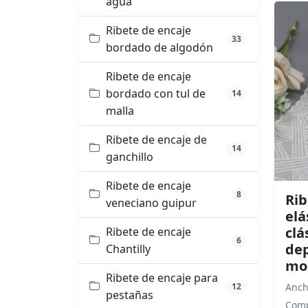
agua
Ribete de encaje
33
bordado de algodón
Ribete de encaje
bordado con tul de
14
malla
Ribete de encaje de
14
ganchillo
Ribete de encaje
8
Rib
veneciano guipur
elá
clá
Ribete de encaje
6
dep
Chantilly
mo
Ribete de encaje para
12
Anch
pestañas
Comp