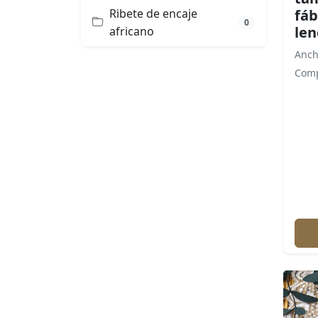
fáb
Ribete de encaje
0
len
africano
Anch
Comp