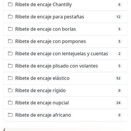
Ribete de encaje Chantilly
6
Ribete de encaje para pestañas
12
Ribete de encaje con borlas
5
Ribete de encaje con pompones
5
Ribete de encaje con lentejuelas y cuentas
2
Ribete de encaje plisado con volantes
5
Ribete de encaje elástico
52
Ribete de encaje rígido
0
Ribete de encaje nupcial
24
Ribete de encaje africano
0