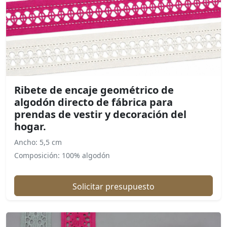
Ribete de encaje geométrico de
algodón directo de fábrica para
prendas de vestir y decoración del
hogar.
Ancho: 5,5 cm
Composición: 100% algodón
Solicitar presupuesto