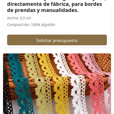
directamente de fábrica, para bordes
de prendas y manualidades.
Ancho: 5,5 cm
Composición: 100% algodón
Solicitar presupuesto